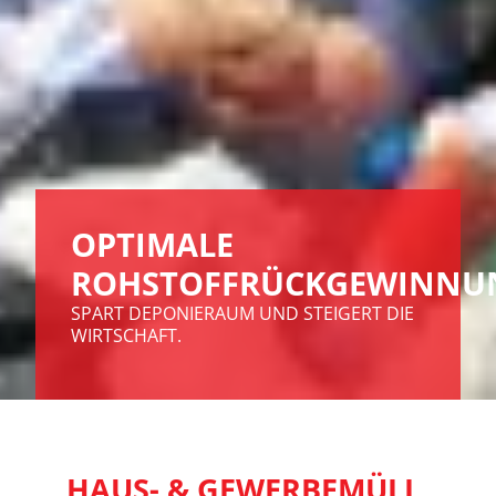
OPTIMALE
ROHSTOFFRÜCKGEWINNU
SPART DEPONIERAUM UND STEIGERT DIE
WIRTSCHAFT.
HAUS- & GEWERBEMÜLL,