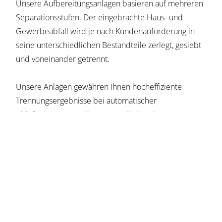
Unsere Aufbereitungsanlagen basieren auf mehreren
Separationsstufen. Der eingebrachte Haus- und
Gewerbeabfall wird je nach Kundenanforderung in
seine unterschiedlichen Bestandteile zerlegt, gesiebt
und voneinander getrennt.
Unsere Anlagen gewähren Ihnen hocheffiziente
Trennungsergebnisse bei automatischer
Abluftsteuerung. Selbstverständlich stehen unsere
Aufbereitungstechnologien auch als
Einzelkomponenten zur Verfügung und lassen sich
optimal in bestehende Anlagen ergänzen.