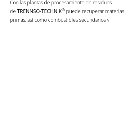
Con las plantas de procesamiento de residuos
®
de
TRENNSO-TECHNIK
puede recuperar materias
primas, así como combustibles secundarios y
fracciones minerales. Ahorre espacio en los
vertederos y genere importantes beneficios
económicos.
Nuestras plantas de procesamiento se basan en varias
etapas de separación. En función de los requisitos del
cliente, los residuos domésticos y comerciales se
descomponen en sus distintos componentes, se
tamizan y se separan unos de otros.
Nuestros sistemas le garantizan unos resultados de
separación altamente eficientes con control
automático del aire de salida. Por supuesto, nuestras