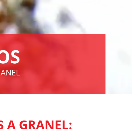
OS
RANEL
 A GRANEL: