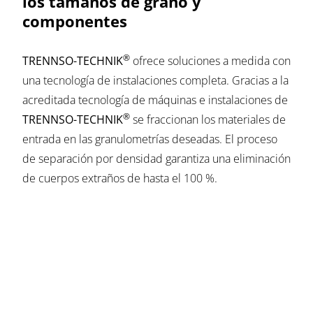
los tamaños de grano y
componentes
®
TRENNSO-TECHNIK
ofrece soluciones a medida con
una tecnología de instalaciones completa. Gracias a la
acreditada tecnología de máquinas e instalaciones de
®
TRENNSO-TECHNIK
se fraccionan los materiales de
entrada en las granulometrías deseadas. El proceso
de separación por densidad garantiza una eliminación
de cuerpos extraños de hasta el 100 %.
El centro técnico propio de la empresa ofrece todas
las condiciones para probar las soluciones deseadas
con el cliente en condiciones reales.